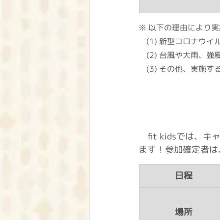
※ 以下の理由により
　(1) 新型コロナ
　(2) 台風や大雨、
　(3) その他、実施
　fit kidsで
ます！参加確定者は
日程
場所