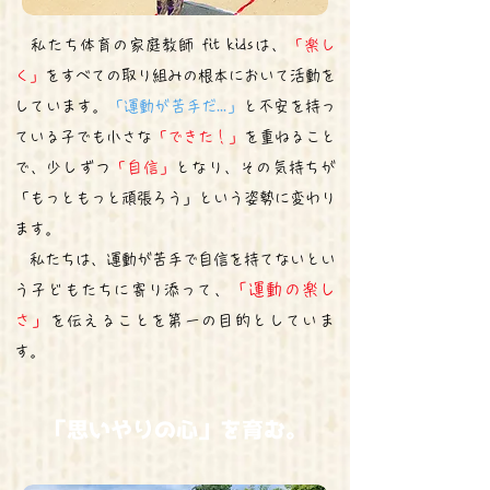
私たち体育の家庭教師 fit kidsは、
「楽し
く」
をすべての取り組みの根本において活動を
してい
ます。
「運動が苦手だ...」
と不安を持っ
ている子でも小さな
「できた！」
を重ねること
で、少しずつ
「自信」
となり、その気持ちが
「もっともっと頑張ろう」という姿勢に変わり
ます。
私たちは、運動が苦手で自信を持てないとい
「運動の楽し
う子どもたちに寄り添って、
さ」
を​伝えることを第一の目的としていま
す。
「思いやりの心」を育む。