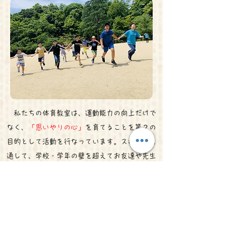
私たちの体育教室は、運動能力の向上だけで
なく、
「思いやりの心」
を育てることを第２の
目的として活動を行なっています。スポーツを
通して、学校・学年の壁を超えてお友達や先生
と交流すること
で、
コミュニケーション能力
を
伸ばし、
「豊かな心」と人への「思いやりの心」
を持つ人間
を育成します。
​ 私たちの活動を通して、その心を身につけて
もらいたいと考えています。