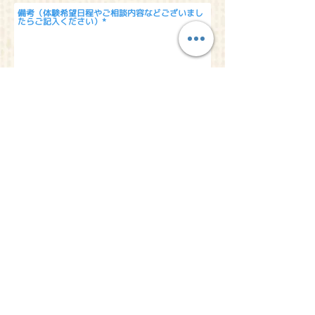
送信
総合学習塾
f i t
小学部
f i t
kids
​〒790-0004 愛媛県松山市大街道2-5-9 久保豊ビル1F・4F・5F
TEL：089-933-9877 E-Mail：
fit-pe@fit-group.net
© 2023 by ABC After School Programs.
Proudly created
with
Wix.com