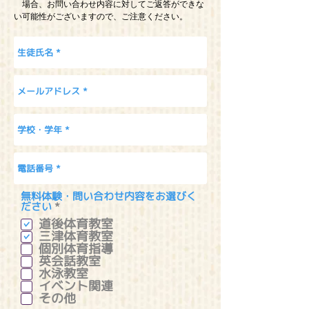
場合、お問い合わせ内容に対してご返答ができな
い可能性がございますので、ご注意ください。
無料体験・問い合わせ内容をお選びく
必
ださい
*
須
道後体育教室
項
三津体育教室
目
個別体育指導
英会話教室
水泳教室
イベント関連
その他