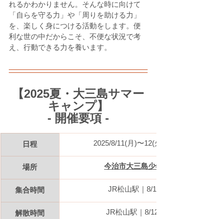
れるかわかりません。そんな時に向けて
「自らを守る力」や「周りを助ける力」
を、楽しく身につける活動をします。便
利な世の中だからこそ、不便な状況で考
え、行動できる力を養います。
【2025夏・大三島サマー
キャンプ】
- 開催要項 -
2025/8/11(月)〜12
(火) 【1泊2日】
日程
今治市大三島少年自然の家
場所
JR松山駅｜8/11(月) 8:00
集合時間
JR松山駅｜8/12(火
解散時間