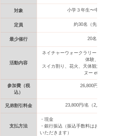
小学３年生〜中学３年生
対象
約30名（先着順）
定員
20名
最少催行
ネイチャーウォークラリー、筏づくり、火お
体験、
活動内容
スイカ割り、花火、天体観測、瀬戸内海SUP
ヌー etc
参加費（税
26,800円/名
込）
23,800円/名（2人目から）
兄弟割引料金
・現金
支払方法
・銀行振込（振込手数料はお客様ご負担とさせ
いただきます）