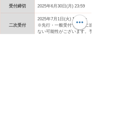
受付締切
2025年6月30日(月) 23:59
2025年7月1日(火) 12:00〜
二次受付
※先行・一般受付で定員に達した場合は、二次
ない可能性がございます。予めご了承ください
- キャンセル規定 -
連絡日
期間
キャンセル料
① 20日前まで
〜7月22日(火)
② 7日前まで
〜8月4日(月)
③ 3日前まで
〜8月8日(金)