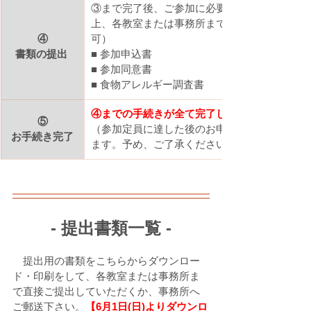
③まで完了後、ご参加に必要な書類へ必要事項
上、各教室または事務所までご提出ください。
④
可）
書類の提出 
■ 参加申込書
■ 参加同意書
■ 食物アレルギー調査書
④までの手続きが全て完了して、参加確定
⑤
（参加定員に達した後のお申込みは、キャンセ
お手続き完了
ます。予め、ご了承ください）
- 提出書類一覧 -
　提出用の書類をこちらからダウンロー
ド・印刷をして、各教室または事務所ま
で直接ご提出していただくか、事務所へ
ご郵送下さい。
【6月1日(日)よりダウンロ