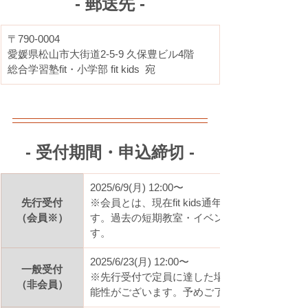
- 郵送先 -
〒790-0004
愛媛県松山市大街道2-5-9 久保豊ビル4階
総合学習塾fit・小学部 fit kids  宛
- 受付期間・申込締切 -
2025/6/9(月) 12:00〜
先行受付
※会員とは、現在fit kids通年教室に通ってい
（会員※）
す。過去の短期教室・イベント参加者は非会員
す。
2025/6/23(月) 12:00〜
一般受付
※先行受付で定員に達した場合は、一般受付を
（非会員）
能性がございます。予めご了承ください。