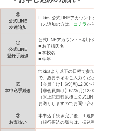
⓪
fit kids 公式LINEアカウントを友達追加して
公式LINE
（未追加の方は、
コチラ
から友達追加をお願い
友達追加
公式LINEアカウントへ以下の項目をお送りく
①
■ お子様氏名
公式LINE
■ 学校名
登録手続き
■ 学年
fit kidsより以下の日程で参加申込専用フォー
で、必要事項をご入力ください。
②
【
会員向け】6/9(月)12:00〜配信
本申込手続き
【非会員向け】6/23(月)12:00〜配信
（※上記日程以後に公式LINEをご登録した場
お送りしますのでお問い合わせください）
③
本申込手続き完了後、１週間以内に料金をお支
お支払い
（銀行振込の場合は、振込手数料はお客様負担