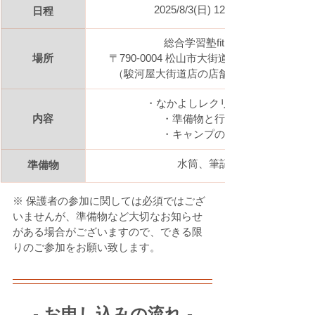
2025/8/3(日
) 12:30〜14:00
日程
総合学習塾fit 5階教室
場所
〒790-0004 松山市大街道2-5-9 久保豊ビル5
（駿河屋大街道店の店舗があるビルの5F）
・なかよしレクリエーション
内容
・準備物と行程の確認
・キャンプの目標決め
水筒、筆記用具
準備物
※ 保護者の参加に関しては必須ではござ
いませんが、準備物など大切なお知らせ
がある場合がございますので、できる限
りのご参加をお願い致します。
- お申し込みの流れ -