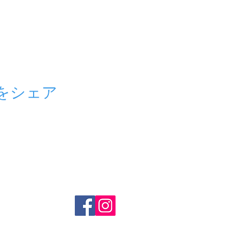
をシェア
ール紹介
イベント情報
授業料
メディア
入会案内
保護者