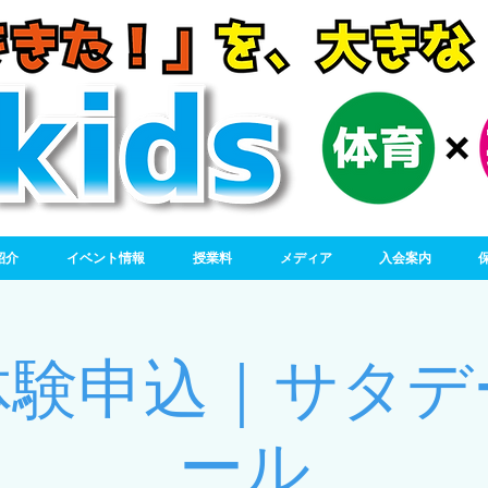
紹介
イベント情報
授業料
メディア
入会案内
体験申込｜サタデ
ール