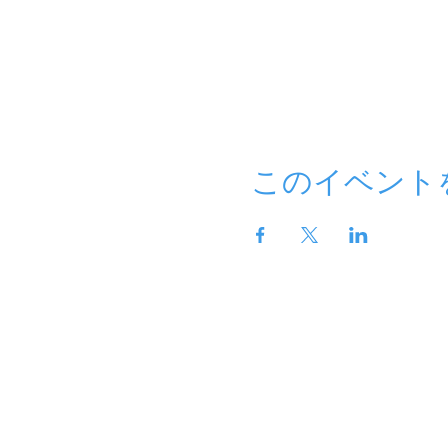
このイベント
ホーム
fit kids とは
スク