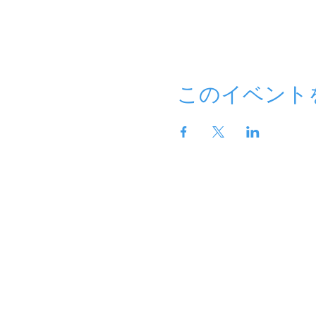
このイベント
ホーム
fit kids とは
スク