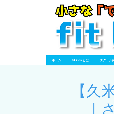
ホーム
fit kids とは
スクール
【久米地
｜