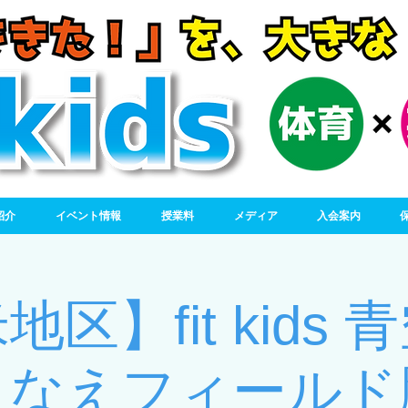
紹介
イベント情報
授業料
メディア
入会案内
区】fit kids
さなえフィールド