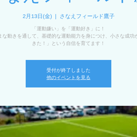
2月13日(金)
  |  
さなえフィールド鷹子
「運動嫌い」を「運動好き」に！
まな動きを通して、基礎的な運動能力を身につけ、小さな成功
きた！」という自信を育てます！
受付が終了しました
他のイベントを見る