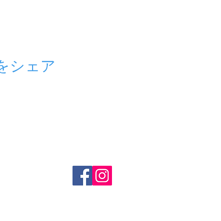
をシェア
ール紹介
イベント情報
授業料
メディア
入会案内
保護者
総合学習塾
f i t
小学部
f i t
kids
​〒790-0004 愛媛県松山市大街道2-5-9 久保豊ビル1F・4F・5F