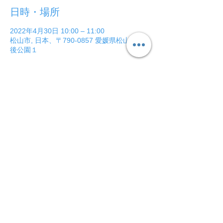
日時・場所
2022年4月30日 10:00 – 11:00
松山市, 日本、〒790-0857 愛媛県松山市道
後公園１
このイベントをシェア
総合学習塾
f i t
小学部
f i t
kids
​〒790-0004 愛媛県松山市大街道2-5-9 久保豊ビル1F・4F・5F
TEL：089-933-9877 E-Mail：
fit-pe@fit-group.net