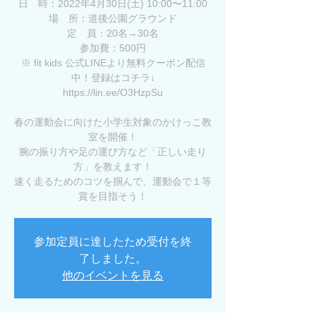
日 時：2022年4月30日(土) 10:00〜11:00
場 所：道後公園グラウンド
定 員：20名→30名
参加費：500円
※ fit kids 公式LINEより無料クーポン配信
中！登録はコチラ↓
https://lin.ee/O3HzpSu
春の運動会に向けた小学生対象のかけっこ教
室を開催！
腕の振り方や足の運び方など「正しい走り
方」を教えます！
速く走るためのコツを掴んで、運動会で１等
賞を目指そう！
参加定員に達したため受付を終
了しました。
他のイベントを見る