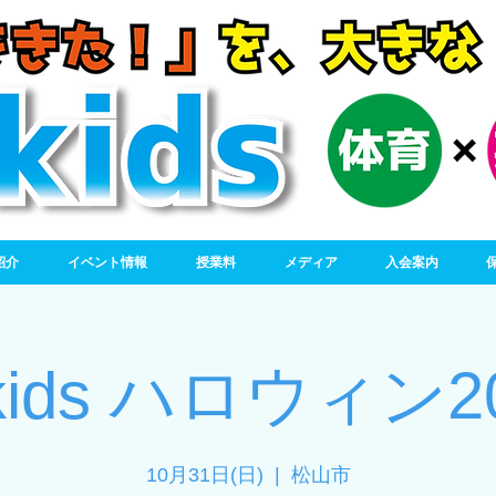
紹介
イベント情報
授業料
メディア
入会案内
t kids ハロウィン2
10月31日(日)
  |  
松山市