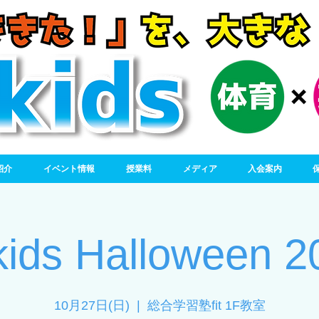
紹介
イベント情報
授業料
メディア
入会案内
 kids Halloween 
10月27日(日)
  |  
総合学習塾fit 1F教室