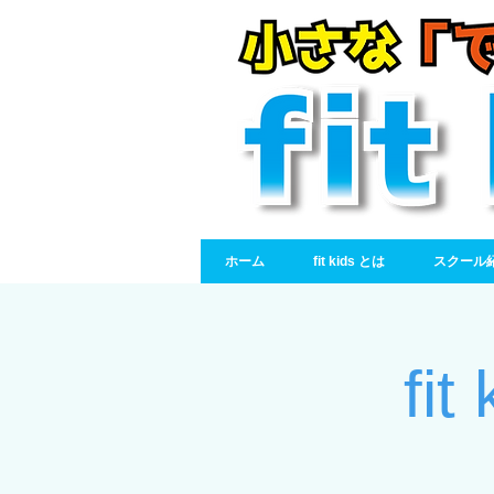
ホーム
fit kids とは
スクール
fit